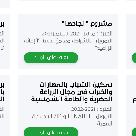
مشروع " نجاحها"
بر
الفترة : مارس 2021-سبتمبر2021
الفتر
التمويل : بالشراكة مع مؤسسة "الإغاثة
الت
الزراعية"
ID
تعرف على المزيد
تمكين الشباب بالمهارات
بر
والخبرات في مجال الزراعة
با
ع
الحضرية والطاقة الشمسية
ال
من
الفترة : 2021-2022
الفترة
التمويل : ENABEL الوكالة البلجيكية
الت
للتنمية
تعرف على المزيد