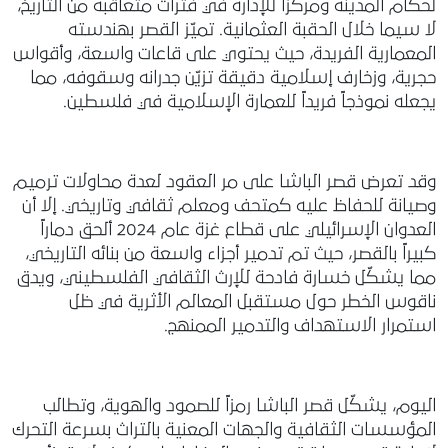
لحكام المدينة ومركزاً للإدارة في فترات متعاقبة من التاريخ،
لا سيما خلال الحقبة العثمانية. تميّز القصر بهندسته
المعمارية الفريدة، حيث يحتوي على قاعات واسعة، وأقواس
حجرية، وزخارف إسلامية دقيقة تزيّن جدرانه وسقوفه، مما
يجعله نموذجاً فريداً للعمارة الإسلامية في فلسطين.
وقد تعرض قصر الباشا على مر العقود لعدة محاولات ترميم
وصيانة للحفاظ عليه كمتحف ومعلم ثقافي وتاريخي. إلا أن
العدوان الإسرائيلي على قطاع غزة عام 2024 ألحق دماراً
كبيراً بالقصر، حيث تم تدمير أجزاء واسعة من بنائه التاريخي،
مما يشكّل خسارة فادحة للإرث الثقافي الفلسطيني، ويدق
ناقوس الخطر حول مستقبل المعالم الأثرية في ظل
استمرار الاستهداف والتدمير الممنهج.
اليوم، يشكّل قصر الباشا رمزاً للصمود والهوية، وتطالب
المؤسسات الثقافية والجهات المعنية بالتراث بسرعة التحرك